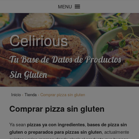
Saltar
MENU
al
contenido
Celirious
Tu Base de Datos de Productos
Sin Gluten
Inicio
›
Tienda
›
Comprar pizza sin gluten
Comprar pizza sin gluten
Ya sean
pizzas ya con ingredientes
,
bases de pizza sin
gluten o preparados para pizzas sin gluten
, actualmente