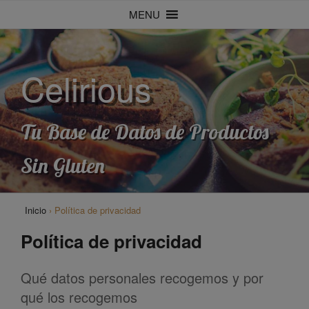
Saltar
MENU
al
contenido
Celirious
Tu Base de Datos de Productos
Sin Gluten
Inicio
›
Política de privacidad
Política de privacidad
Qué datos personales recogemos y por
qué los recogemos