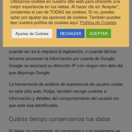
Utilizamos cookies en nuestro sitio web para ofrecerte una
Google usará esta información por cuenta nuestra con el
mejor experiencia en tus visitas. Al hacer clic en “Aceptar”,
propósito de seguir su uso del website, recopilando
consientes el uso de TODAS las cookies. Si no, puedes
optar por ajustar las opciones de cookies. También puedes
informes de la actividad del website y prestando otros
leer nuestra política de cookies aquí:
Política de Cookies
servicios relacionados con la actividad del website y el uso
de Internet.
Ajustes de Cookies
RECHAZAR
ACEPTAR
Google podrá transmitir dicha información a terceros
cuando así se lo requiera la legislación, o cuando dichos
terceros procesen la información por cuenta de Google.
Google no asociará su dirección IP con ningún otro dato del
que disponga Google.
La herramienta de análisis de experiencia de usuario usada
en este sitio web, Hotjar, también recoge cookies e
información y detalles del comportamiento del usuario sin
que este sea identificable.
Cuánto tiempo conservamos tus datos
Si dejas un comentario, el comentario y sus metadatos se