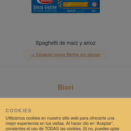
Spaghetti de maíz y arroz
→ Comprar pasta Barilla sin gluten
Biori
COOKIES
Utilizamos cookies en nuestro sitio web para ofrecerte una
mejor experiencia en tus visitas. Al hacer clic en “Aceptar”,
consientes el uso de TODAS las cookies. Si no, puedes optar