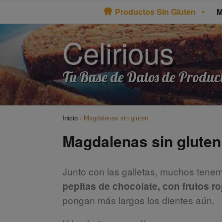
Saltar
Productos Sin Gluten
M
al
contenido
Celirious
Tu Base de Datos de Product
Inicio
›
Magdalenas sin gluten
Magdalenas sin gluten
Junto con las galletas, muchos tenem
pepitas de chocolate, con frutos ro
pongan más largos los dientes aún.